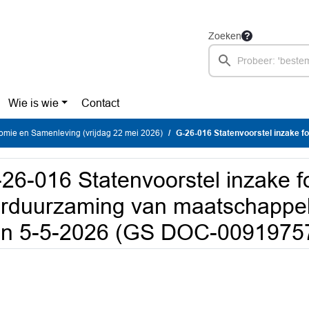
Zoeken
Wie is wie
Contact
mie en Samenleving (vrijdag 22 mei 2026)
G-26-016 Statenvoorstel inzake fonds voor verduurzaming van maatsch
26-016 Statenvoorstel inzake f
rduurzaming van maatschappeli
an 5-5-2026 (GS DOC-0091975