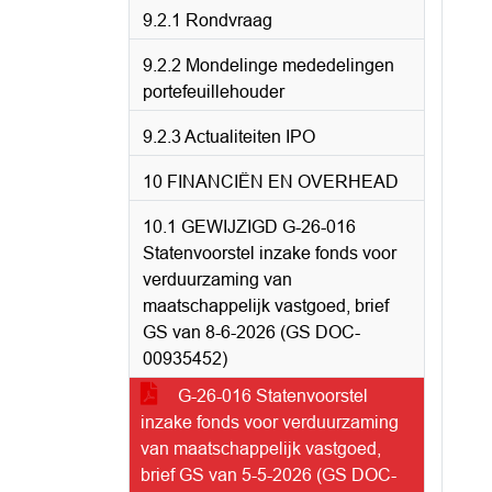
9.2.1 Rondvraag
9.2.2 Mondelinge mededelingen
portefeuillehouder
9.2.3 Actualiteiten IPO
10 FINANCIËN EN OVERHEAD
10.1 GEWIJZIGD G-26-016
Statenvoorstel inzake fonds voor
verduurzaming van
maatschappelijk vastgoed, brief
GS van 8-6-2026 (GS DOC-
00935452)
G-26-016 Statenvoorstel
inzake fonds voor verduurzaming
van maatschappelijk vastgoed,
brief GS van 5-5-2026 (GS DOC-