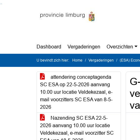
Ga naar de inhoud van deze pagina
Ga naar het zoeken
Ga naar het menu
Dashboard
Vergaderingen
Overzichten
U bevindt zich hier:
Home
Vergaderingen
(ESA) Econo
attendering conceptagenda
G-
SC ESA op 22-5-2026 aanvang
ve
10.00 uur locatie Veldekezaal, e-
mail voorzitters SC ESA van 8-5-
v
2026
Nazending SC ESA 22-5-
2026 aanvang 10.00 uur locatie
Veldekezaal, e-mail voorzitter SC