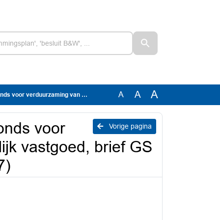
A
A
A
appelijk vastgoed, brief GS van 5-5-2026 (GS DOC-00919757)
onds voor
Vorige pagina
jk vastgoed, brief GS
7)