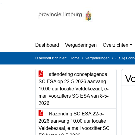
Ga naar de inhoud van deze pagina
Ga naar het zoeken
Ga naar het menu
Dashboard
Vergaderingen
Overzichten
U bevindt zich hier:
Home
Vergaderingen
(ESA) Econo
attendering conceptagenda
V
SC ESA op 22-5-2026 aanvang
10.00 uur locatie Veldekezaal, e-
mail voorzitters SC ESA van 8-5-
2026
Nazending SC ESA 22-5-
2026 aanvang 10.00 uur locatie
Veldekezaal, e-mail voorzitter SC