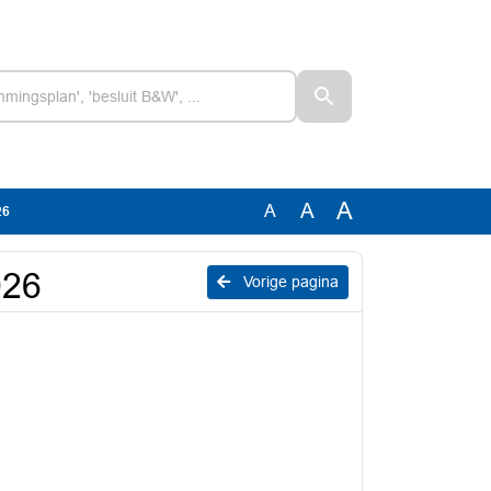
A
A
A
26
026
Vorige pagina