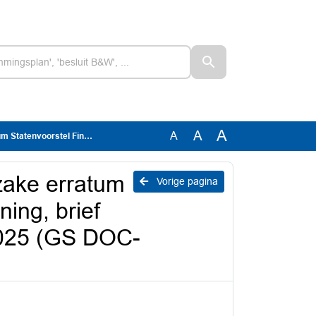
A
A
A
teerde Satijn van 25-11-2025 (GS DOC-00853014)
zake erratum
Vorige pagina
ning, brief
2025 (GS DOC-