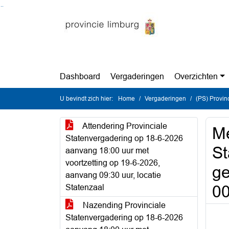
Ga naar de inhoud van deze pagina
Ga naar het zoeken
Ga naar het menu
Dashboard
Vergaderingen
Overzichten
U bevindt zich hier:
Home
Vergaderingen
(PS) Provinc
Attendering Provinciale
Me
Statenvergadering op 18-6-2026
St
aanvang 18:00 uur met
voortzetting op 19-6-2026,
ge
aanvang 09:30 uur, locatie
0
Statenzaal
Nazending Provinciale
Statenvergadering op 18-6-2026