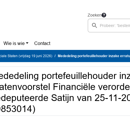
Zoeken
Wie is wie
Contact
iale Staten (vrijdag 19 juni 2026)
Mededeling portefeuillehouder inzake erratum Statenvoorstel Financiële verordening, brief gedepu
dedeling portefeuillehouder in
atenvoorstel Financiële verorde
deputeerde Satijn van 25-11-
0853014)