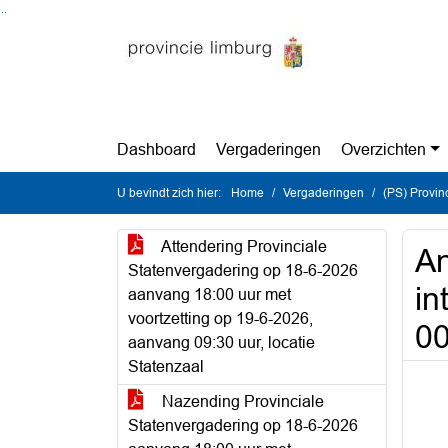
Ga naar de inhoud van deze pagina
Ga naar het zoeken
Ga naar het menu
Dashboard
Vergaderingen
Overzichten
U bevindt zich hier:
Home
Vergaderingen
(PS) Provinc
Attendering Provinciale
An
Statenvergadering op 18-6-2026
in
aanvang 18:00 uur met
voortzetting op 19-6-2026,
0
aanvang 09:30 uur, locatie
Statenzaal
Nazending Provinciale
Statenvergadering op 18-6-2026