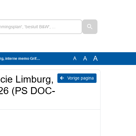
A
A
A
 van 22-5-2026 (PS DOC-00929211)
cie Limburg,
Vorige pagina
026 (PS DOC-