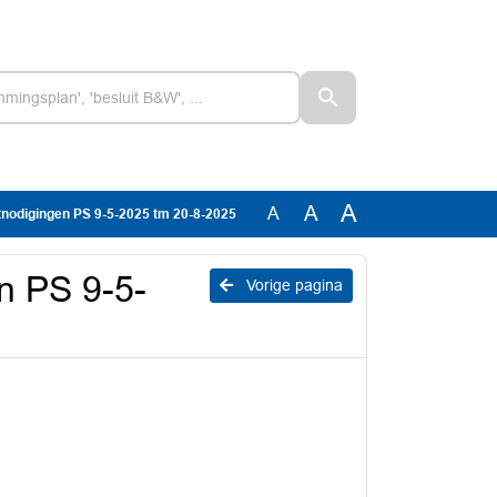
A
A
A
nodigingen PS 9-5-2025 tm 20-8-2025
n PS 9-5-
Vorige pagina