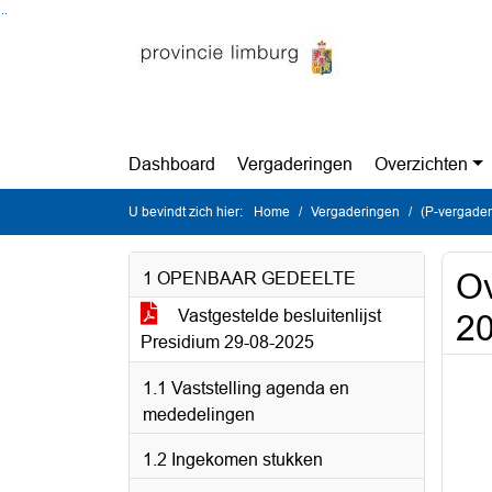
Ga naar de inhoud van deze pagina
Ga naar het zoeken
Ga naar het menu
Dashboard
Vergaderingen
Overzichten
U bevindt zich hier:
Home
Vergaderingen
(P-vergader
Ov
1 OPENBAAR GEDEELTE
Vastgestelde besluitenlijst
20
Presidium 29-08-2025
1.1 Vaststelling agenda en
mededelingen
1.2 Ingekomen stukken