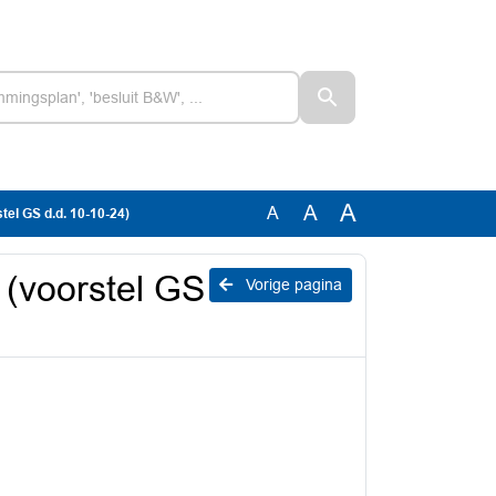
A
A
A
el GS d.d. 10-10-24)
(voorstel GS
Vorige pagina