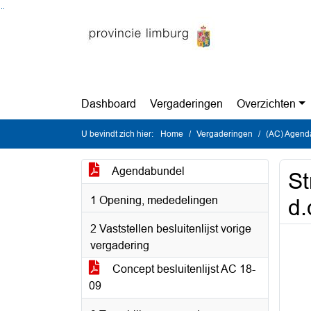
Ga naar de inhoud van deze pagina
Ga naar het zoeken
Ga naar het menu
Dashboard
Vergaderingen
Overzichten
U bevindt zich hier:
Home
Vergaderingen
(AC) Agenda
Agendabundel
St
1 Opening, mededelingen
d.
2 Vaststellen besluitenlijst vorige
vergadering
Concept besluitenlijst AC 18-
09