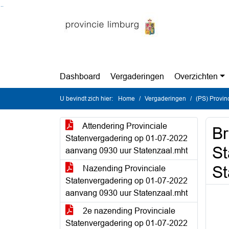
Ga naar de inhoud van deze pagina
Ga naar het zoeken
Ga naar het menu
Dashboard
Vergaderingen
Overzichten
U bevindt zich hier:
Home
Vergaderingen
(PS) Provinc
Attendering Provinciale
Br
Statenvergadering op 01-07-2022
St
aanvang 0930 uur Statenzaal.mht
St
Nazending Provinciale
Statenvergadering op 01-07-2022
aanvang 0930 uur Statenzaal.mht
2e nazending Provinciale
Statenvergadering op 01-07-2022