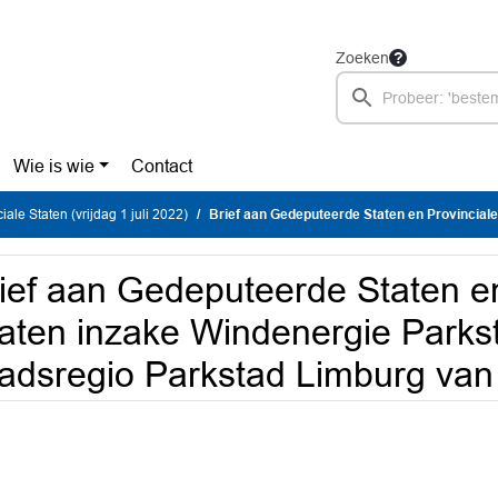
Zoeken
Wie is wie
Contact
iale Staten (vrijdag 1 juli 2022)
Brief aan Gedeputeerde Staten en Provinciale Staten inzake Windenergie Parkstad Zuid, brief Stadsr
ief aan Gedeputeerde Staten en
aten inzake Windenergie Parkst
adsregio Parkstad Limburg van