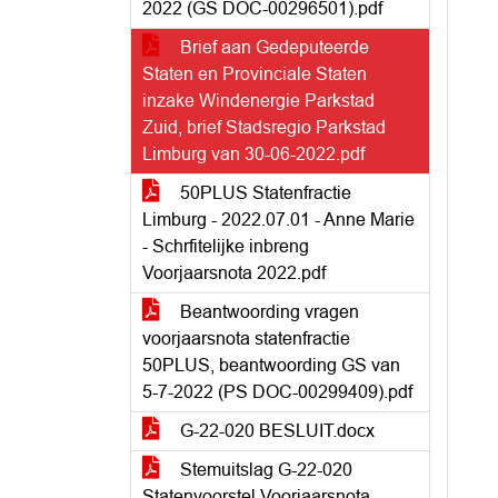
2022 (GS DOC-00296501).pdf
Brief aan Gedeputeerde
Staten en Provinciale Staten
inzake Windenergie Parkstad
Zuid, brief Stadsregio Parkstad
Limburg van 30-06-2022.pdf
50PLUS Statenfractie
Limburg - 2022.07.01 - Anne Marie
- Schrfitelijke inbreng
Voorjaarsnota 2022.pdf
Beantwoording vragen
voorjaarsnota statenfractie
50PLUS, beantwoording GS van
5-7-2022 (PS DOC-00299409).pdf
G-22-020 BESLUIT.docx
Stemuitslag G-22-020
Statenvoorstel Voorjaarsnota