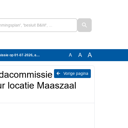
A
A
A
g 14:00 uur locatie Maaszaal D2.01
ndacommissie
Vorige pagina
r locatie Maaszaal