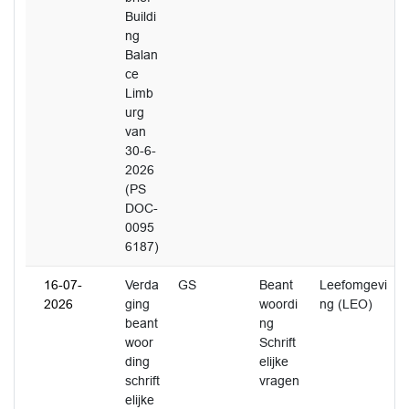
Buildi
ng
Balan
ce
Limb
urg
van
30-6-
2026
(PS
DOC-
0095
6187)
16-07-
Verda
GS
Beant
Leefomgevi
2026
ging
woordi
ng (LEO)
beant
ng
woor
Schrift
ding
elijke
schrift
vragen
elijke