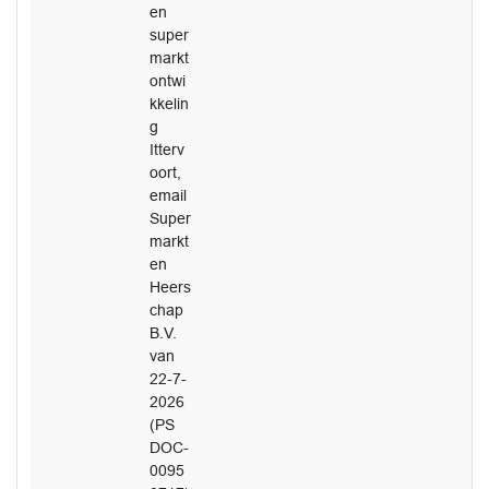
en
super
markt
ontwi
kkelin
g
Itterv
oort,
email
Super
markt
en
Heers
chap
B.V.
van
22-7-
2026
(PS
DOC-
0095