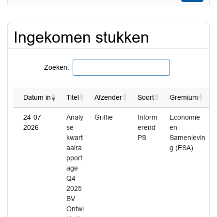
Ingekomen stukken
Zoeken:
Datum in
Titel
Afzender
Soort
Gremium
24-07-
Analy
Griffie
Inform
Economie
2026
se
erend
en
kwart
PS
Samenlevin
aalra
g (ESA)
pport
age
Q4
2025
BV
Ontwi