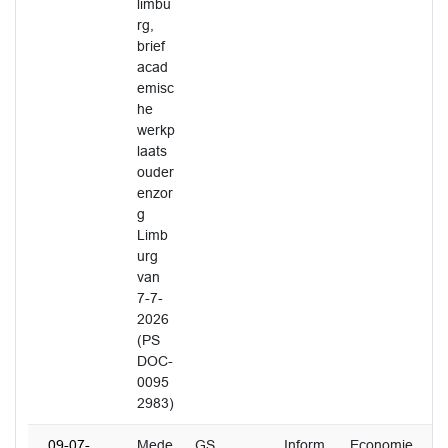
limbu
rg,
brief
acad
emisc
he
werkp
laats
ouder
enzor
g
Limb
urg
van
7-7-
2026
(PS
DOC-
0095
2983)
09-07-
Mede
GS
Inform
Economie