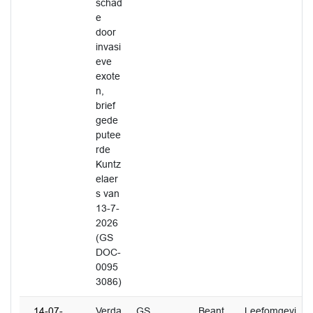
schad
e
door
invasi
eve
exote
n,
brief
gede
putee
rde
Kuntz
elaer
s van
13-7-
2026
(GS
DOC-
0095
3086)
14-07-
Verda
GS
Beant
Leefomgevi