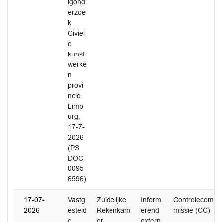
lgond
erzoe
k
Civiel
e
kunst
werke
n
provi
ncie
Limb
urg,
17-7-
2026
(PS
DOC-
0095
6596)
17-07-
Vastg
Zuidelijke
Inform
Controlecom
2026
esteld
Rekenkam
erend
missie (CC)
e
er
extern