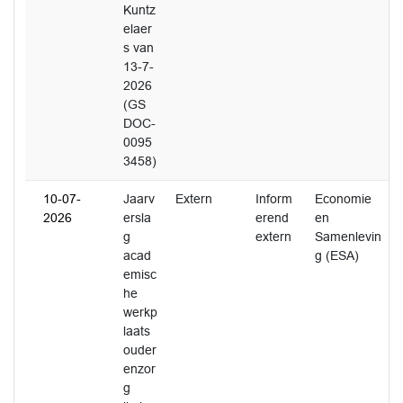
Kuntz
elaer
s van
13-7-
2026
(GS
DOC-
0095
3458)
10-07-
Jaarv
Extern
Inform
Economie
2026
ersla
erend
en
g
extern
Samenlevin
acad
g (ESA)
emisc
he
werkp
laats
ouder
enzor
g