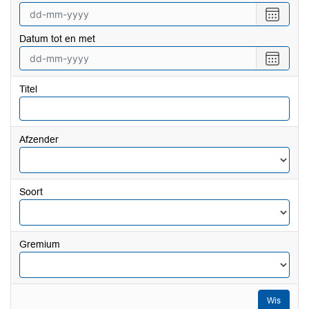
Selecte
een
Datum tot en met
datum
vanaf
Selecte
een
datum
Titel
tot
en
met
Afzender
Soort
Gremium
Wis