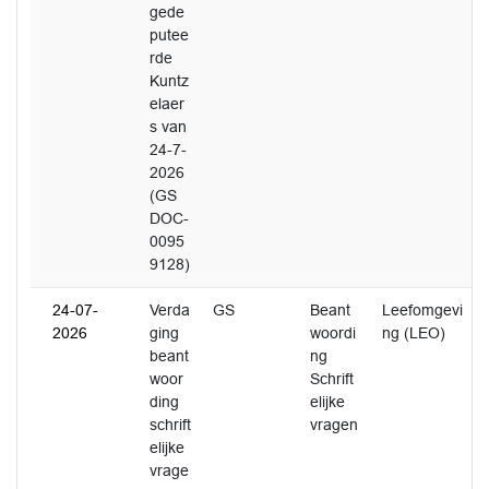
gede
putee
rde
Kuntz
elaer
s van
24-7-
2026
(GS
DOC-
0095
9128)
24-07-
Verda
GS
Beant
Leefomgevi
2026
ging
woordi
ng (LEO)
beant
ng
woor
Schrift
ding
elijke
schrift
vragen
elijke
vrage