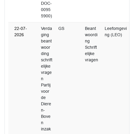
DOC-
0095
5900)
22-07-
Verda
GS
Beant
Leefomgevi
2026
ging
woordi
ng (LEO)
beant
ng
woor
Schrift
ding
elijke
schrift
vragen
elijke
vrage
n
Partij
voor
de
Diere
n-
Bove
n
inzak