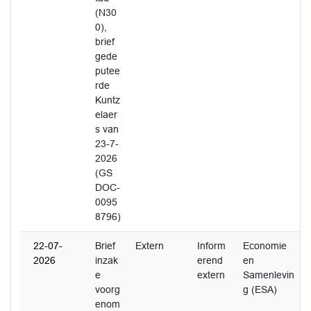
(N30
0),
brief
gede
putee
rde
Kuntz
elaer
s van
23-7-
2026
(GS
DOC-
0095
8796)
22-07-
Brief
Extern
Inform
Economie
2026
inzak
erend
en
e
extern
Samenlevin
voorg
g (ESA)
enom