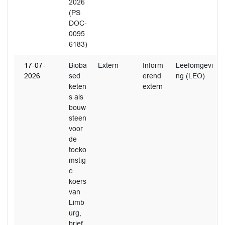
2026
(PS
DOC-
0095
6183)
17-07-
Bioba
Extern
Inform
Leefomgevi
2026
sed
erend
ng (LEO)
keten
extern
s als
bouw
steen
voor
de
toeko
mstig
e
koers
van
Limb
urg,
brief