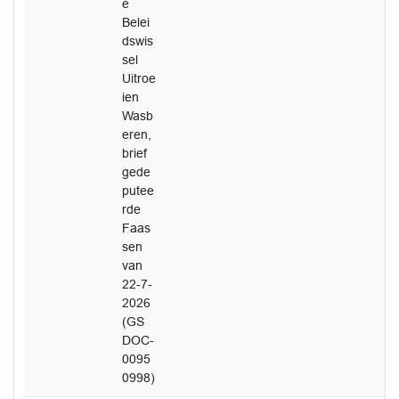
e
Belei
dswis
sel
Uitroe
ien
Wasb
eren,
brief
gede
putee
rde
Faas
sen
van
22-7-
2026
(GS
DOC-
0095
0998)