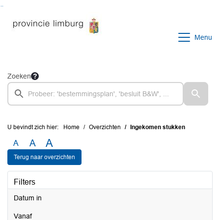
Ga naar de inhoud van deze pagina
Ga naar het zoeken
Ga naar het menu
Menu
Zoeken
U bevindt zich hier:
Home
Overzichten
Ingekomen stukken
A
A
A
Terug naar overzichten
Filters
Datum in
vanaf