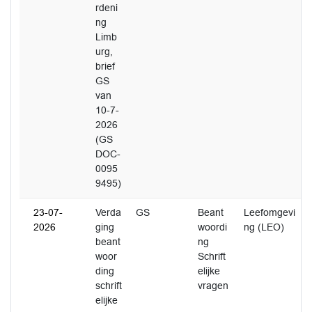
rdeni
ng
Limb
urg,
brief
GS
van
10-7-
2026
(GS
DOC-
0095
9495)
23-07-
Verda
GS
Beant
Leefomgevi
2026
ging
woordi
ng (LEO)
beant
ng
woor
Schrift
ding
elijke
schrift
vragen
elijke