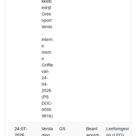
kkelb
edrijf
Gree
nport
Venlo
,
intern
e
mem
o
Griffie
van
24-
04-
2026
(PS
DOC-
0095
9816)
24-07-
Verda
GS
Beant
Leefomgevi
2026
ging
woordi
ng (LEO)