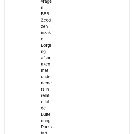
vrage
n
BBB-
Zeed
zen
inzak
e
Borgi
ng
afspr
aken
met
onder
neme
rs in
relati
e tot
de
Buite
nring
Parks
tad