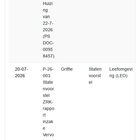
Huizi
ng
van
22-7-
2026
(PS
DOC-
0095
8457)
20-07-
P-26-
Griffie
Staten
Leefomgevi
2026
003
voorst
ng (LEO)
State
el
nvoor
stel
ZRK-
rappo
rt
inzak
e
Vervo