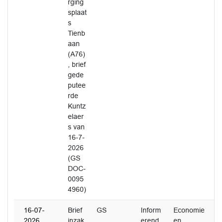
rging
splaat
s
Tienb
aan
(A76)
, brief
gede
putee
rde
Kuntz
elaer
s van
16-7-
2026
(GS
DOC-
0095
4960)
16-07-
Brief
GS
Inform
Economie
2026
inzak
erend
en