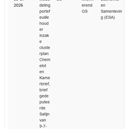
2026
deling
erend
en
portef
GS
Samenlevin
euille
g (ESA)
houd
er
inzak
e
cluste
rplan
Chem
elot
en
Kame
rbrief,
brief
gede
putee
rde
Satijn
van
9-7-