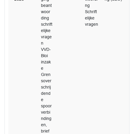
beant
ng
woor
Schrift
ding
elijke
schrift
vragen
elijke
vrage
n
VVD-
Bloi
inzak
e
Gren
sover
schrij
dend
e
spoor
verbi
nding
en,
brief