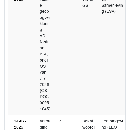
e
GS
Samenlevin
gedo
g (ESA)
ogver
klarin
g
VDL
Nedc
ar
B.V.,
brief
GS
van
7-7-
2026
(GS
DOC-
0095
1045)
14-07-
Verda
GS
Beant
Leefomgevi
2026
ging
woordi
ng (LEO)