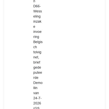
n
D66-
Wess
eling
inzak
e
invoe
ring
Belgis
ch
tolvig
net,
brief
gede
putee
rde
Demo
llin
van
24-7-
2026
(GS