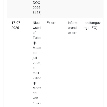
DOC-
0095
6153)
17-07-
Nieu
Extern
Inform
Leefomgevi
2026
wsbri
erend
ng (LEO)
ef
extern
Zuide
lijk
Maas
dal
juli
2026,
e-
mail
Zuide
lijk
Maas
dal
van
16-7-