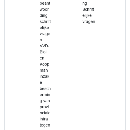
beant
ng
woor
Schrift
ding
elijke
schrift
vragen
elijke
vrage
n
VVD-
Bloi
en
Koop
man
inzak
e
besch
ermin
g van
provi
nciale
infra
tegen