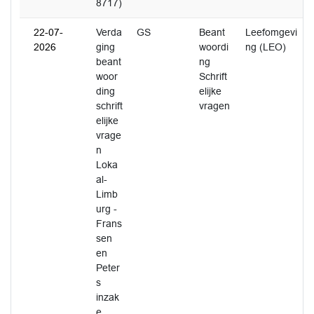
8717)
22-07-
Verda
GS
Beant
Leefomgevi
2026
ging
woordi
ng (LEO)
beant
ng
woor
Schrift
ding
elijke
schrift
vragen
elijke
vrage
n
Loka
al-
Limb
urg -
Frans
sen
en
Peter
s
inzak
e