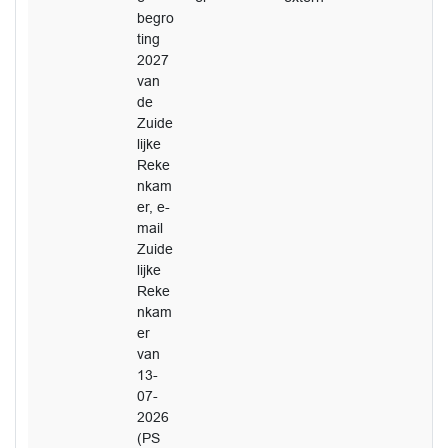
begro
ting
2027
van
de
Zuide
lijke
Reke
nkam
er, e-
mail
Zuide
lijke
Reke
nkam
er
van
13-
07-
2026
(PS