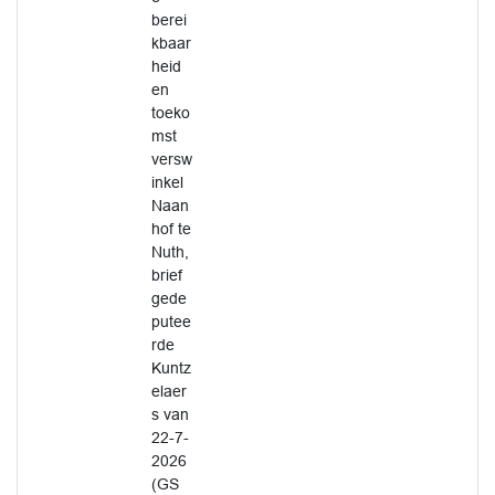
berei
kbaar
heid
en
toeko
mst
versw
inkel
Naan
hof te
Nuth,
brief
gede
putee
rde
Kuntz
elaer
s van
22-7-
2026
(GS