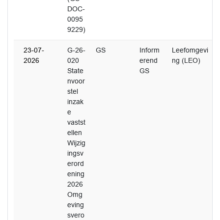
DOC-
0095
9229)
23-07-
G-26-
GS
Inform
Leefomgevi
2026
020
erend
ng (LEO)
State
GS
nvoor
stel
inzak
e
vastst
ellen
Wijzig
ingsv
erord
ening
2026
Omg
eving
svero