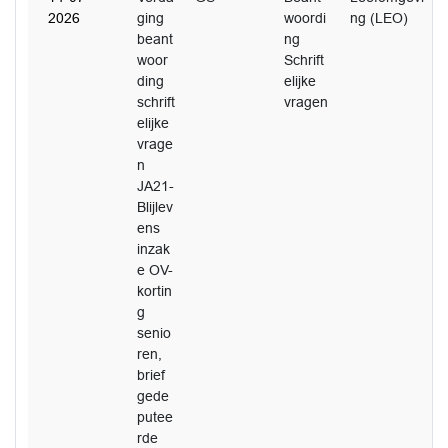
2026
ging
woordi
ng (LEO)
beant
ng
woor
Schrift
ding
elijke
schrift
vragen
elijke
vrage
n
JA21-
Blijlev
ens
inzak
e OV-
kortin
g
senio
ren,
brief
gede
putee
rde