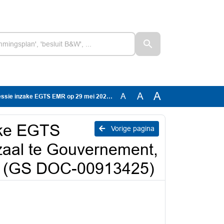
A
A
A
 2026 in de Maaszaal te Gouvernement, brief CdK-Roemer van 16-4-2026 (GS DOC-00913425)
ake EGTS
Vorige pagina
aal te Gouvernement,
6 (GS DOC-00913425)