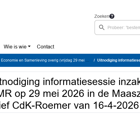
Zoeken
Wie is wie
Contact
Economie en Samenleving overig (vrijdag 29 mei 2026)
Uitnodiging informatiesessie inzake EGTS EMR op 29 mei
tnodiging informatiesessie inz
R op 29 mei 2026 in de Maasz
ief CdK-Roemer van 16-4-202