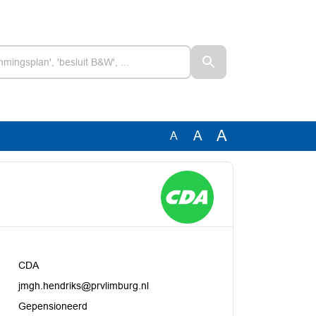
A
A
A
CDA
jmgh.hendriks@prvlimburg.nl
Gepensioneerd