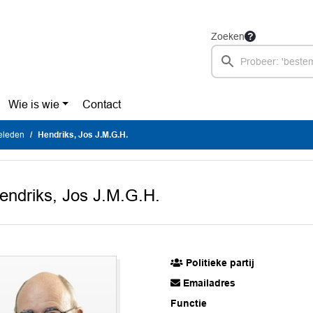
Zoeken
Wie is wie
Contact
eleden
Hendriks, Jos J.M.G.H.
endriks, Jos J.M.G.H.
Politieke partij
Emailadres
Functie