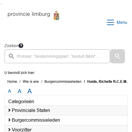
Ga naar de inhoud van deze pagina
Ga naar het zoeken
Ga naar het menu
Menu
Zoeken
U bevindt zich hier:
Home
Wie is wie
Burgercommissieleden
Huids, Richelle R.C.E.M.
A
A
A
Categorieën
Provinciale Staten
Burgercommissieleden
Voorzitter