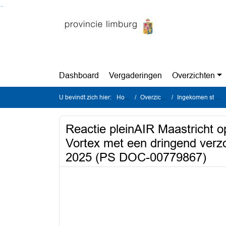
Ga naar de inhoud van deze pagina
Ga naar het zoeken
Ga naar het menu
Dashboard
Vergaderingen
Overzichten
U bevindt zich hier:
Home
Overzichten
Ingekomen stukken
Reactie pleinAIR Maastricht 
Vortex met een dringend verzo
2025 (PS DOC-00779867)