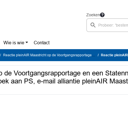
Zoeken
Wie is wie
Contact
Reactie pleinAIR Maastricht op de Voortgangsrapportage en een Statennieuwsbrief over Vortex met een dringend verzoek aan PS, e-mail alliantie pleinAIR Maastricht van 6-5-2025 (PS DOC-00779867)
Reactie pleinAIR Maastricht op de Voortgangsrapportage en 
op de Voortgangsrapportage en een Statenn
ek aan PS, e-mail alliantie pleinAIR Maast