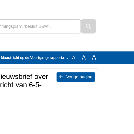
A
A
A
een Statennieuwsbrief over Vortex met een dringend verzoek aan PS, e-mail alliantie pleinAIR Maastricht van 6-5-2025 (PS DOC-00779867)
ieuwsbrief over
Vorige pagina
richt van 6-5-