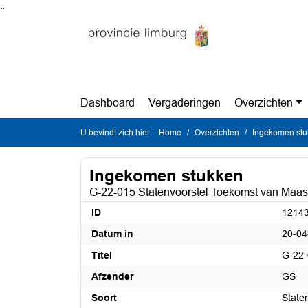
Ga naar de inhoud van deze pagina
Ga naar het zoeken
Ga naar het menu
Dashboard
Vergaderingen
Overzichten
U bevindt zich hier:
Home
Overzichten
Ingekomen st
Ingekomen stukken
G-22-015 Statenvoorstel Toekomst van Maast
ID
1214
Datum in
20-04
Titel
G-22-
Afzender
GS
Soort
State