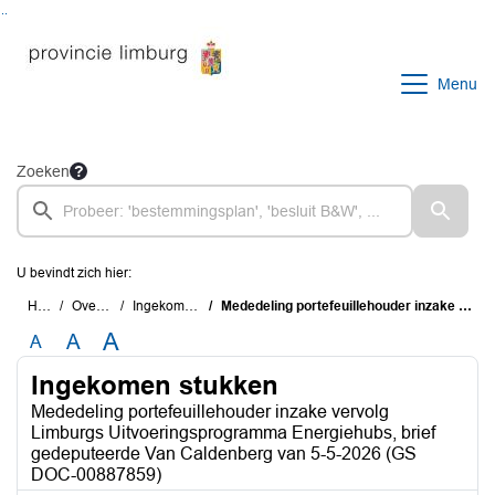
Ga naar de inhoud van deze pagina
Ga naar het zoeken
Ga naar het menu
Menu
Zoeken
U bevindt zich hier:
Home
Overzichten
Ingekomen stukken
Mededeling portefeuillehouder inzake vervolg Limburgs Uitvoeringsprogramma Energiehubs, brief gedeputeerde Van Caldenberg van 5-5-2026 (GS DOC-00887859)
A
A
A
Ingekomen stukken
Mededeling portefeuillehouder inzake vervolg
Limburgs Uitvoeringsprogramma Energiehubs, brief
gedeputeerde Van Caldenberg van 5-5-2026 (GS
DOC-00887859)