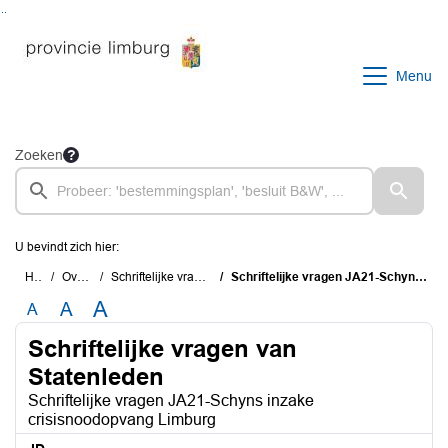
Ga naar de inhoud van deze pagina
Ga naar het zoeken
Ga naar het menu
Menu
Zoeken
U bevindt zich hier:
Home
Overzichten
Schriftelijke vragen van Statenleden
Schriftelijke vragen JA21-Schyns inzake crisisnoodopvang Limburg
A
A
A
Schriftelijke vragen van
Statenleden
Schriftelijke vragen JA21-Schyns inzake
crisisnoodopvang Limburg