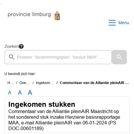
Ga naar de inhoud van deze pagina
Ga naar het zoeken
Ga naar het menu
Menu
Zoeken
U bevindt zich hier:
Home
Overzichten
Ingekomen stukken
Commentaar van de Alliantie pleinAIR Maastricht op het sonderend stuk inzake Herziene basisrapportage MAA, e-mail Alliantie pleinAIR van 06-01-2024 (PS DOC-00601189)
A
A
A
Ingekomen stukken
Commentaar van de Alliantie pleinAIR Maastricht op
het sonderend stuk inzake Herziene basisrapportage
MAA, e-mail Alliantie pleinAIR van 06-01-2024 (PS
DOC-00601189)