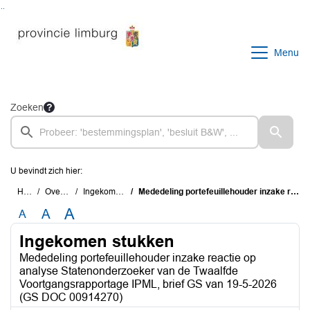
Ga naar de inhoud van deze pagina
Ga naar het zoeken
Ga naar het menu
Menu
Zoeken
U bevindt zich hier:
Home
Overzichten
Ingekomen stukken
Mededeling portefeuillehouder inzake reactie op analyse Statenonderzoeker van de Twaalfde Voortgangsrapportage IPML, brief GS van 19-5-2026 (GS DOC 00914270)
A
A
A
Ingekomen stukken
Mededeling portefeuillehouder inzake reactie op
analyse Statenonderzoeker van de Twaalfde
Voortgangsrapportage IPML, brief GS van 19-5-2026
(GS DOC 00914270)