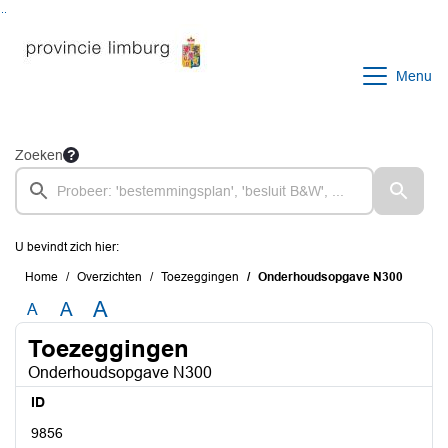
Ga naar de inhoud van deze pagina
Ga naar het zoeken
Ga naar het menu
Menu
Zoeken
U bevindt zich hier:
Home
Overzichten
Toezeggingen
Onderhoudsopgave N300
A
A
A
Toezeggingen
Onderhoudsopgave N300
ID
9856