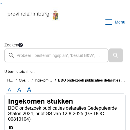
Ga naar de inhoud van deze pagina
Ga naar het zoeken
Ga naar het menu
Menu
Zoeken
U bevindt zich hier:
Home
Overzichten
Ingekomen stukken
BDO onderzoek publicaties delaraties Gedeputeerde Staten 2024, brief GS van 12-8-2025 (GS DOC-00810104)
A
A
A
Ingekomen stukken
BDO onderzoek publicaties delaraties Gedeputeerde
Staten 2024, brief GS van 12-8-2025 (GS DOC-
00810104)
ID