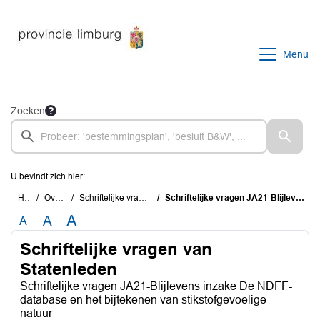
Ga naar de inhoud van deze pagina
Ga naar het zoeken
Ga naar het menu
Menu
Zoeken
U bevindt zich hier:
Home
Overzichten
Schriftelijke vragen van Statenleden
Schriftelijke vragen JA21-Blijlevens inzake De NDFF-database en het bijtekenen van stikstofgevoelige natuur
A
A
A
Schriftelijke vragen van
Statenleden
Schriftelijke vragen JA21-Blijlevens inzake De NDFF-
database en het bijtekenen van stikstofgevoelige
natuur