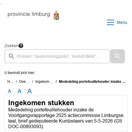
Ga naar de inhoud van deze pagina
Ga naar het zoeken
Ga naar het menu
Menu
Zoeken
U bevindt zich hier:
Home
Overzichten
Ingekomen stukken
Mededeling portefeuillehouder inzake de Voortgangsrapportage 2025 actiecommissie Limburgse taal, brief gedeputeerde Kuntzelaers van 5-5-2026 (GS DOC-00893093)
A
A
A
Ingekomen stukken
Mededeling portefeuillehouder inzake de
Voortgangsrapportage 2025 actiecommissie Limburgse
taal, brief gedeputeerde Kuntzelaers van 5-5-2026 (GS
DOC-00893093)