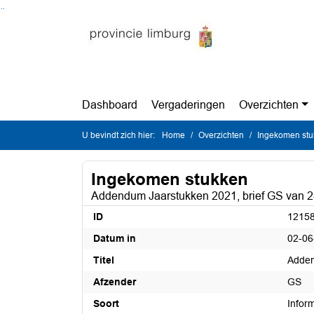
Ga naar de inhoud van deze pagina
Ga naar het zoeken
Ga naar het menu
Dashboard
Vergaderingen
Overzichten
U bevindt zich hier:
Home
Overzichten
Ingekomen st
Ingekomen stukken
Addendum Jaarstukken 2021, brief GS van
ID
1215
Datum in
02-06
Titel
Adden
Afzender
GS
Soort
Infor