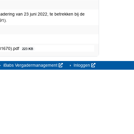
dering van 23 juni 2022, te betrekken bij de
91).
81670).pdf
223 KB
iBabs Vergadermanagement
Inloggen