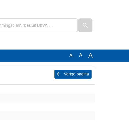
A
A
A
Vorige pagina