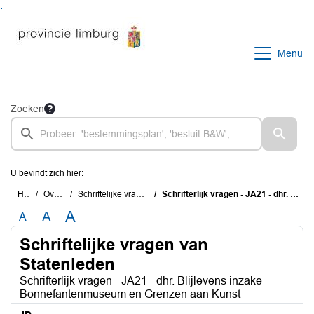
Ga naar de inhoud van deze pagina
Ga naar het zoeken
Ga naar het menu
Menu
Zoeken
U bevindt zich hier:
Home
Overzichten
Schriftelijke vragen van Statenleden
Schrifterlijk vragen - JA21 - dhr. Blijlevens inzake Bonnefantenmuseum en Grenzen aan Kunst
A
A
A
Schriftelijke vragen van
Statenleden
Schrifterlijk vragen - JA21 - dhr. Blijlevens inzake
Bonnefantenmuseum en Grenzen aan Kunst