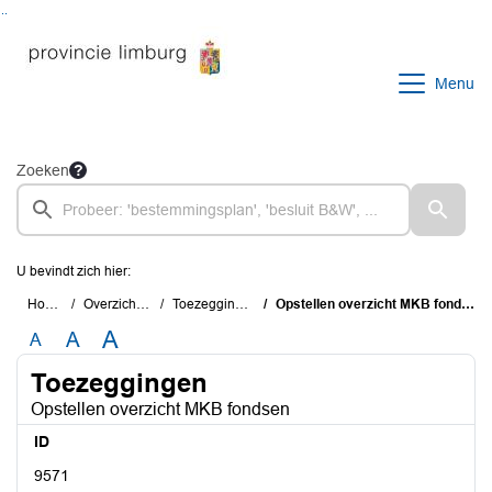
Ga naar de inhoud van deze pagina
Ga naar het zoeken
Ga naar het menu
Menu
Zoeken
U bevindt zich hier:
Home
Overzichten
Toezeggingen
Opstellen overzicht MKB fondsen
A
A
A
Toezeggingen
Opstellen overzicht MKB fondsen
ID
9571