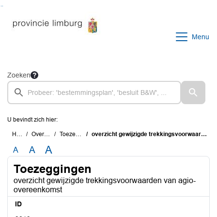
Ga naar de inhoud van deze pagina
Ga naar het zoeken
Ga naar het menu
Menu
Zoeken
U bevindt zich hier:
Home
Overzichten
Toezeggingen
overzicht gewijzigde trekkingsvoorwaarden van agio-overeenkomst
A
A
A
Toezeggingen
overzicht gewijzigde trekkingsvoorwaarden van agio-
overeenkomst
ID