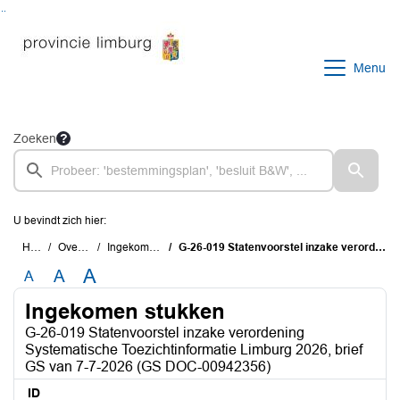
Ga naar de inhoud van deze pagina
Ga naar het zoeken
Ga naar het menu
Menu
Zoeken
U bevindt zich hier:
Home
Overzichten
Ingekomen stukken
G-26-019 Statenvoorstel inzake verordening Systematische Toezichtinformatie Limburg 2026, brief GS van 7-7-2026 (GS DOC-00942356)
A
A
A
Ingekomen stukken
G-26-019 Statenvoorstel inzake verordening
Systematische Toezichtinformatie Limburg 2026, brief
GS van 7-7-2026 (GS DOC-00942356)
ID