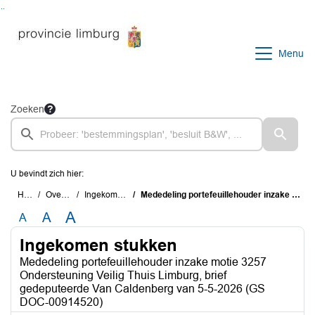
Ga naar de inhoud van deze pagina
Ga naar het zoeken
Ga naar het menu
Menu
Zoeken
U bevindt zich hier:
Home
Overzichten
Ingekomen stukken
Mededeling portefeuillehouder inzake motie 3257 Ondersteuning Veilig Thuis Limburg, brief gedeputeerde Van Caldenberg van 5-5-2026 (GS DOC-00914520)
A
A
A
Ingekomen stukken
Mededeling portefeuillehouder inzake motie 3257
Ondersteuning Veilig Thuis Limburg, brief
gedeputeerde Van Caldenberg van 5-5-2026 (GS
DOC-00914520)