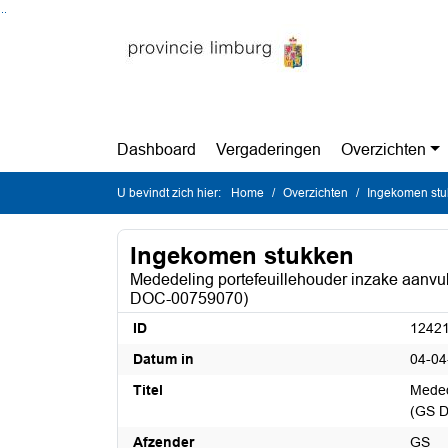
Ga naar de inhoud van deze pagina
Ga naar het zoeken
Ga naar het menu
Dashboard
Vergaderingen
Overzichten
U bevindt zich hier:
Home
Overzichten
Ingekomen st
Ingekomen stukken
Mededeling portefeuillehouder inzake aanvu
DOC-00759070)
ID
1242
Datum in
04-04
Titel
Meded
(GS 
Afzender
GS