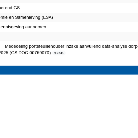
merend GS
mie en Samenleving (ESA)
kennisgeving aannemen.
Mededeling portefeuillehouder inzake aanvullend data-analyse dor
2025 (GS DOC-00759070)
93 KB