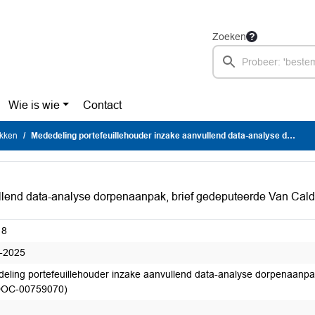
Zoeken
Wie is wie
Contact
ukken
Mededeling portefeuillehouder inzake aanvullend data-analyse dorpenaanpak, brief gedeputeerde Van Caldenberg 1-4-2025 (GS DOC-00759070)
llend data-analyse dorpenaanpak, brief gedeputeerde Van Cal
18
-2025
eling portefeuillehouder inzake aanvullend data-analyse dorpenaanp
DOC-00759070)