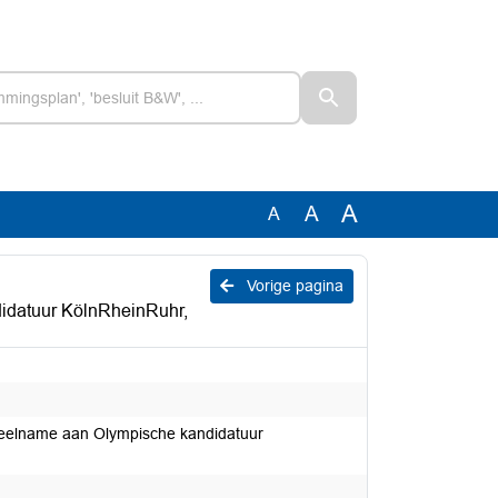
A
A
A
Vorige pagina
didatuur KölnRheinRuhr,
 deelname aan Olympische kandidatuur