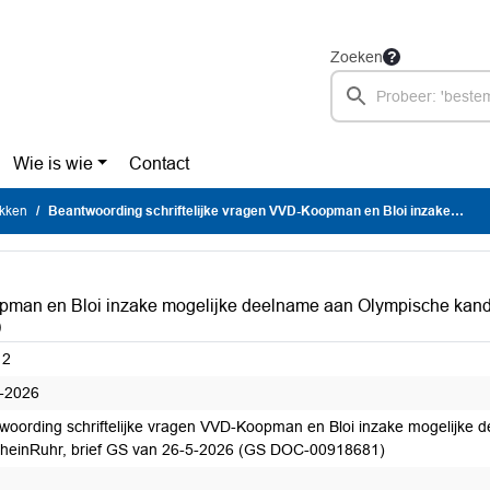
Zoeken
Wie is wie
Contact
ukken
Beantwoording schriftelijke vragen VVD-Koopman en Bloi inzake mogelijke deelname aan Olympische kandidatuur KölnRheinRuhr, brief GS van 26-5-2026 (GS DOC-00918681)
opman en Bloi inzake mogelijke deelname aan Olympische kan
)
12
-2026
woording schriftelijke vragen VVD-Koopman en Bloi inzake mogelijke
heinRuhr, brief GS van 26-5-2026 (GS DOC-00918681)