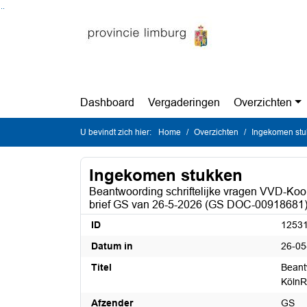
Ga naar de inhoud van deze pagina
Ga naar het zoeken
Ga naar het menu
Dashboard
Vergaderingen
Overzichten
U bevindt zich hier:
Home
Overzichten
Ingekomen st
Ingekomen stukken
Beantwoording schriftelijke vragen VVD-Ko
brief GS van 26-5-2026 (GS DOC-00918681
ID
1253
Datum in
26-05
Titel
Beant
KölnR
Afzender
GS