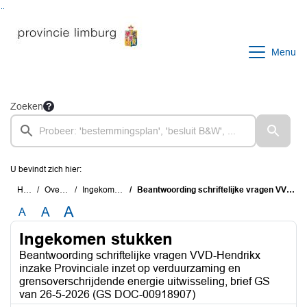
Ga naar de inhoud van deze pagina
Ga naar het zoeken
Ga naar het menu
Menu
Zoeken
U bevindt zich hier:
Home
Overzichten
Ingekomen stukken
Beantwoording schriftelijke vragen VVD-Hendrikx inzake Provinciale inzet op verduurzaming en grensoverschrijdende energie uitwisseling, brief GS van 26-5-2026 (GS DOC-00918907)
A
A
A
Ingekomen stukken
Beantwoording schriftelijke vragen VVD-Hendrikx
inzake Provinciale inzet op verduurzaming en
grensoverschrijdende energie uitwisseling, brief GS
van 26-5-2026 (GS DOC-00918907)