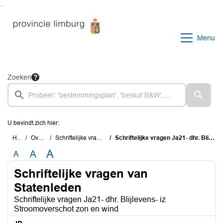
Ga naar de inhoud van deze pagina
Ga naar het zoeken
Ga naar het menu
Menu
Zoeken
U bevindt zich hier:
Home
Overzichten
Schriftelijke vragen van Statenleden
Schriftelijke vragen Ja21- dhr. Blijlevens- iz Stroomoverschot zon en wind
A
A
A
Schriftelijke vragen van
Statenleden
Schriftelijke vragen Ja21- dhr. Blijlevens- iz
Stroomoverschot zon en wind