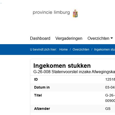
Ga naar de inhoud van deze pagina
Ga naar het zoeken
Ga naar het menu
Dashboard
Vergaderingen
Overzichten
U bevindt zich hier:
Home
Overzichten
Ingekomen st
Ingekomen stukken
G-26-008 Statenvoorstel inzake Afwegings
ID
1251
Datum in
03-04
Titel
G-26-
0090
Afzender
GS