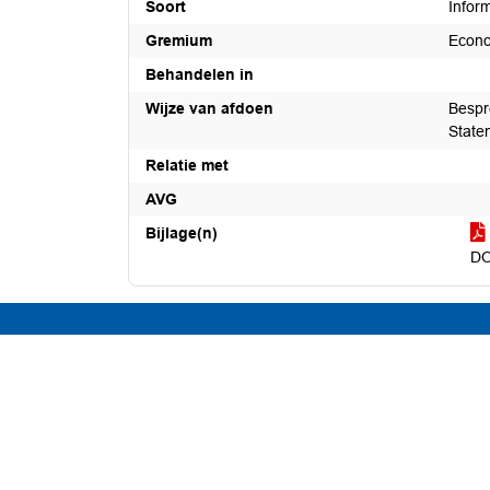
Soort
Infor
Gremium
Econo
Behandelen in
Wijze van afdoen
Bespr
State
Relatie met
AVG
Bijlage(n)
DO