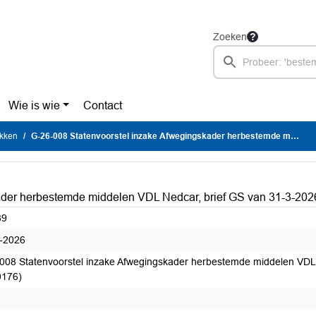
Zoeken
Wie is wie
Contact
ukken
G-26-008 Statenvoorstel inzake Afwegingskader herbestemde middelen VDL Nedcar, brief GS van 31-3-2026 (GS DOC-00900176)
kader herbestemde middelen VDL Nedcar, brief GS van 31-3-2
89
-2026
008 Statenvoorstel inzake Afwegingskader herbestemde middelen VDL
0176)