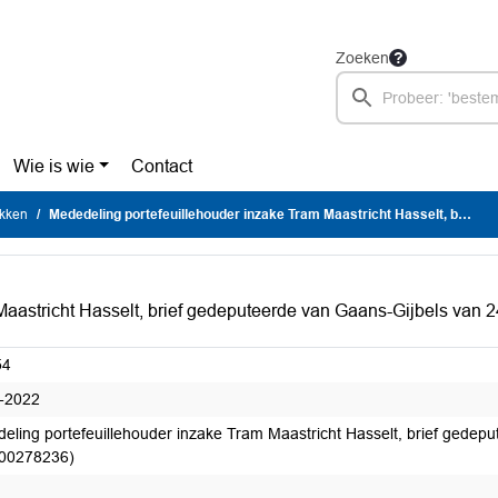
Zoeken
Wie is wie
Contact
ukken
Mededeling portefeuillehouder inzake Tram Maastricht Hasselt, brief gedeputeerde van Gaans-Gijbels van 24-5-2022 (GS DOC-00278236)
Maastricht Hasselt, brief gedeputeerde van Gaans-Gijbels van
54
-2022
eling portefeuillehouder inzake Tram Maastricht Hasselt, brief gedep
00278236)