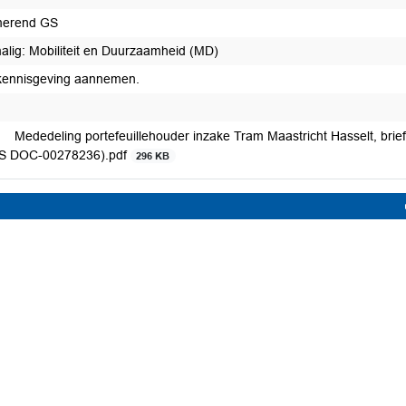
merend GS
alig: Mobiliteit en Duurzaamheid (MD)
kennisgeving aannemen.
Mededeling portefeuillehouder inzake Tram Maastricht Hasselt, bri
S DOC-00278236).pdf
296 KB