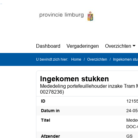
Ga naar de inhoud van deze pagina
Ga naar het zoeken
Ga naar het menu
Dashboard
Vergaderingen
Overzichten
U bevindt zich hier:
Home
Overzichten
Ingekomen st
Ingekomen stukken
Mededeling portefeuillehouder inzake Tram 
00278236)
ID
1215
Datum in
24-05
Titel
Meded
DOC-
Afzender
GS