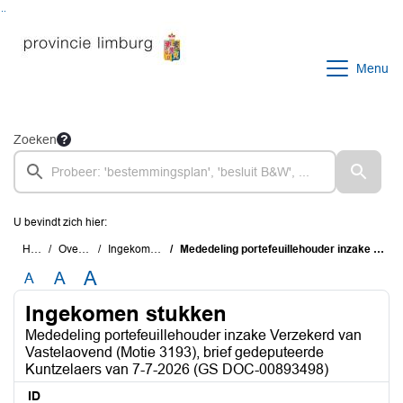
Ga naar de inhoud van deze pagina
Ga naar het zoeken
Ga naar het menu
Menu
Zoeken
U bevindt zich hier:
Home
Overzichten
Ingekomen stukken
Mededeling portefeuillehouder inzake Verzekerd van Vastelaovend (Motie 3193), brief gedeputeerde Kuntzelaers van 7-7-2026 (GS DOC-00893498)
A
A
A
Ingekomen stukken
Mededeling portefeuillehouder inzake Verzekerd van
Vastelaovend (Motie 3193), brief gedeputeerde
Kuntzelaers van 7-7-2026 (GS DOC-00893498)
ID