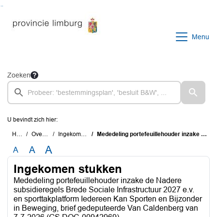
Ga naar de inhoud van deze pagina
Ga naar het zoeken
Ga naar het menu
Menu
Zoeken
U bevindt zich hier:
Home
Overzichten
Ingekomen stukken
Mededeling portefeuillehouder inzake de Nadere subsidieregels Brede Sociale Infrastructuur 2027 e.v. en sporttakplatform Iedereen Kan Sporten en Bijzonder in Beweging, brief gedeputeerde Van Caldenberg van 7-7-2026 (GS DOC-00942969)
A
A
A
Ingekomen stukken
Mededeling portefeuillehouder inzake de Nadere
subsidieregels Brede Sociale Infrastructuur 2027 e.v.
en sporttakplatform Iedereen Kan Sporten en Bijzonder
in Beweging, brief gedeputeerde Van Caldenberg van