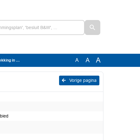
A
A
A
 grensgebied
Vorige pagina
ebied