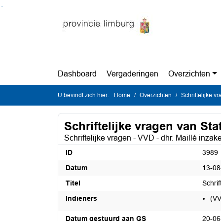
Ga naar de inhoud van deze pagina
Ga naar het zoeken
Ga naar het menu
Dashboard
Vergaderingen
Overzichten
U bevindt zich hier:
Home
Overzichten
Schriftelijke 
Schriftelijke vragen van St
Schriftelijke vragen - VVD - dhr. Maillé inza
ID
3989
Datum
13-08
Titel
Schrif
Indieners
(VV
Datum gestuurd aan GS
20-06