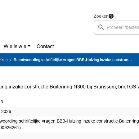
Zoeken
Wie is wie
Contact
ukken
Beantwoording schriftelijke vragen BBB-Huizing inzake constructie Buitenring N300 bij Brunssum, brief GS van 26-5-2026 (GS DOC-00926261)
zing inzake constructie Buitenring N300 bij Brunssum, brief G
13
-2026
woording schriftelijke vragen BBB-Huizing inzake constructie Buitenri
00926261)