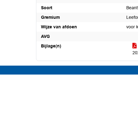
Soort
Beant
Gremium
Leefo
Wijze van afdoen
voor 
AVG
Bijlage(n)
20