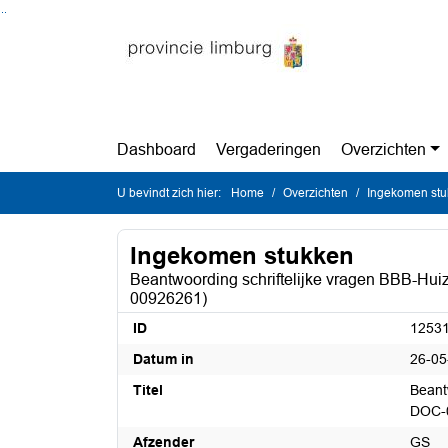
Ga naar de inhoud van deze pagina
Ga naar het zoeken
Ga naar het menu
Dashboard
Vergaderingen
Overzichten
U bevindt zich hier:
Home
Overzichten
Ingekomen st
Ingekomen stukken
Beantwoording schriftelijke vragen BBB-Hui
00926261)
ID
1253
Datum in
26-05
Titel
Beant
DOC-
Afzender
GS