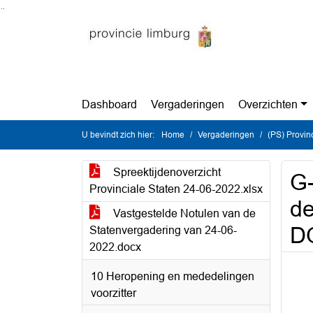
Ga naar de inhoud van deze pagina
Ga naar het zoeken
Ga naar het menu
Dashboard
Vergaderingen
Overzichten
U bevindt zich hier:
Home
Vergaderingen
(PS) Provinc
Spreektijdenoverzicht
G-
Provinciale Staten 24-06-2022.xlsx
de
Vastgestelde Notulen van de
D
Statenvergadering van 24-06-
2022.docx
10 Heropening en mededelingen
voorzitter