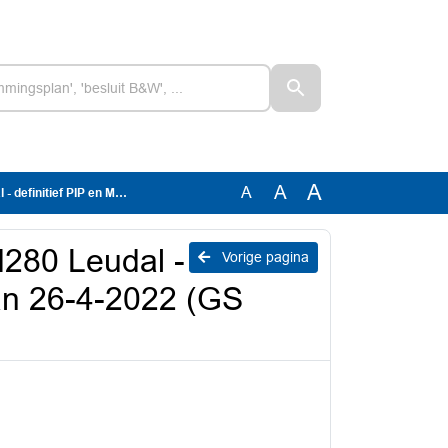
A
A
A
 van 26-4-2022 (GS DOC-00254346).pdf
N280 Leudal -
Vorige pagina
van 26-4-2022 (GS