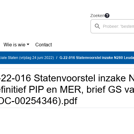
Zoeken
Wie is wie
Contact
iale Staten (vrijdag 24 juni 2022)
G-22-016 Statenvoorstel inzake N280 Leudal - definitief PIP en MER, brief GS
22-016 Statenvoorstel inzake 
finitief PIP en MER, brief GS 
OC-00254346).pdf