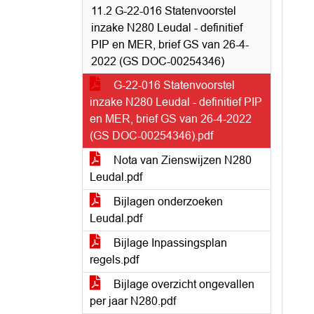
11.2 G-22-016 Statenvoorstel
inzake N280 Leudal - definitief
PIP en MER, brief GS van 26-4-
2022 (GS DOC-00254346)
G-22-016 Statenvoorstel
inzake N280 Leudal - definitief PIP
en MER, brief GS van 26-4-2022
(GS DOC-00254346).pdf
Nota van Zienswijzen N280
Leudal.pdf
Bijlagen onderzoeken
Leudal.pdf
Bijlage Inpassingsplan
regels.pdf
Bijlage overzicht ongevallen
per jaar N280.pdf