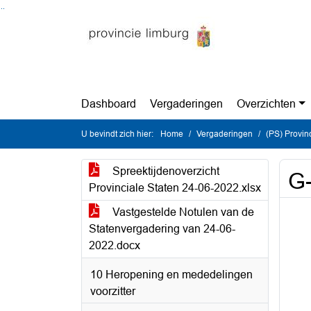
Ga naar de inhoud van deze pagina
Ga naar het zoeken
Ga naar het menu
Dashboard
Vergaderingen
Overzichten
U bevindt zich hier:
Home
Vergaderingen
(PS) Provinc
Spreektijdenoverzicht
G
Provinciale Staten 24-06-2022.xlsx
Vastgestelde Notulen van de
Statenvergadering van 24-06-
2022.docx
10 Heropening en mededelingen
voorzitter