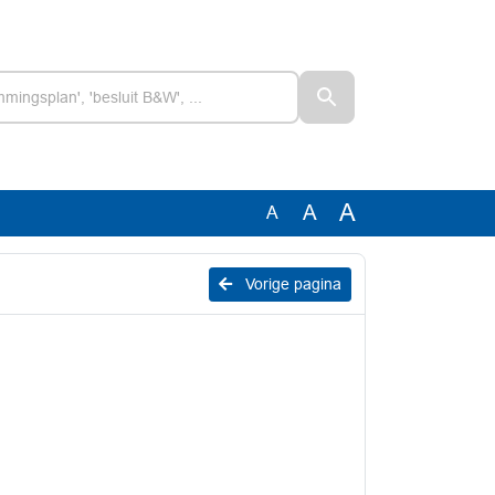
A
A
A
Vorige pagina