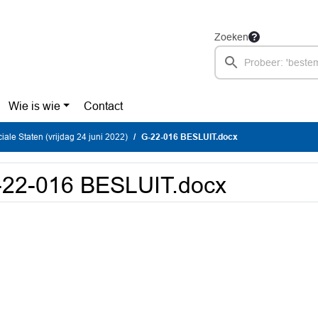
Zoeken
Wie is wie
Contact
iale Staten (vrijdag 24 juni 2022)
G-22-016 BESLUIT.docx
-22-016 BESLUIT.docx