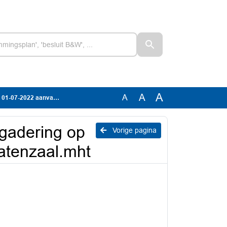
A
A
A
ng 0930 uur Statenzaal.mht
rgadering op
Vorige pagina
atenzaal.mht