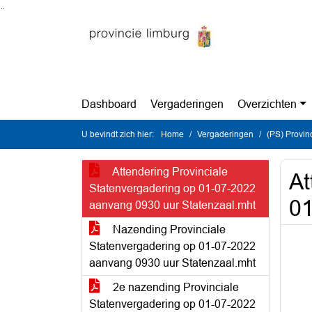
Ga naar de inhoud van deze pagina
Ga naar het zoeken
Ga naar het menu
Dashboard
Vergaderingen
Overzichten
U bevindt zich hier:
Home
Vergaderingen
(PS) Provinc
Attendering Provinciale
At
Statenvergadering op 01-07-2022
01
aanvang 0930 uur Statenzaal.mht
Nazending Provinciale
Statenvergadering op 01-07-2022
aanvang 0930 uur Statenzaal.mht
2e nazending Provinciale
Statenvergadering op 01-07-2022