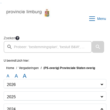
Ga naar de inhoud van deze pagina
Ga naar het zoeken
Ga naar het menu
Menu
Zoeken
U bevindt zich hier:
Home
Vergaderingen
(PS-overig) Provinciale Staten overig
A
A
A
2026
2025
2024