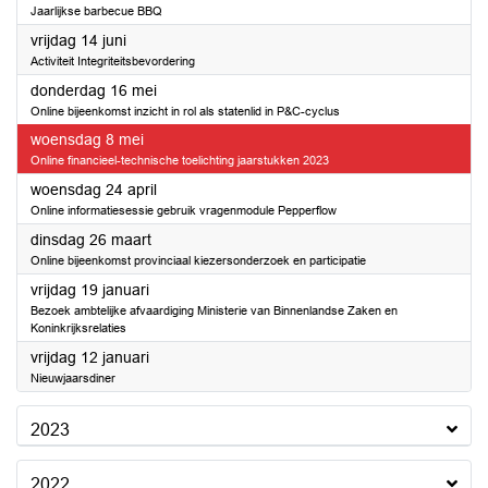
Jaarlijkse barbecue BBQ
2024
vrijdag 14 juni
Activiteit Integriteitsbevordering
2024
donderdag 16 mei
Online bijeenkomst inzicht in rol als statenlid in P&C-cyclus
2024
woensdag 8 mei
Online financieel-technische toelichting jaarstukken 2023
2024
woensdag 24 april
Online informatiesessie gebruik vragenmodule Pepperflow
2024
dinsdag 26 maart
Online bijeenkomst provinciaal kiezersonderzoek en participatie
2024
vrijdag 19 januari
Bezoek ambtelijke afvaardiging Ministerie van Binnenlandse Zaken en
Koninkrijksrelaties
2024
vrijdag 12 januari
Nieuwjaarsdiner
2023
2022