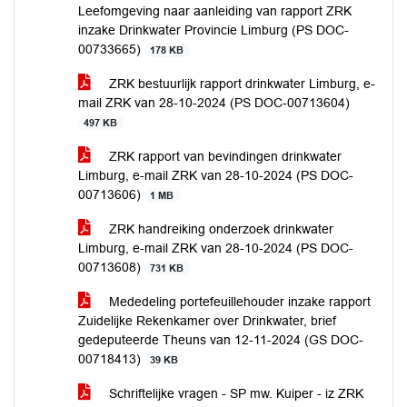
Leefomgeving naar aanleiding van rapport ZRK
inzake Drinkwater Provincie Limburg (PS DOC-
00733665)
178 KB
ZRK bestuurlijk rapport drinkwater Limburg, e-
mail ZRK van 28-10-2024 (PS DOC-00713604)
497 KB
ZRK rapport van bevindingen drinkwater
Limburg, e-mail ZRK van 28-10-2024 (PS DOC-
00713606)
1 MB
ZRK handreiking onderzoek drinkwater
Limburg, e-mail ZRK van 28-10-2024 (PS DOC-
00713608)
731 KB
Mededeling portefeuillehouder inzake rapport
Zuidelijke Rekenkamer over Drinkwater, brief
gedeputeerde Theuns van 12-11-2024 (GS DOC-
00718413)
39 KB
Schriftelijke vragen - SP mw. Kuiper - iz ZRK