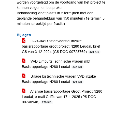
worden voorgelegd om de voortgang van het project te
kunnen volgen en bespreken.
Behandeling vindt plaats in 2 termijnen met een
geplande behandelduur van 150 minuten (1e termijn 5
minuten spreektijd per fractie).
Bijlagen
G-24-041 Statenvoorstel inzake
basisrapportage groot project N280 Leudal, brief
GS van 3-12-2024 (GS DOC-00723769)
470 KB
VVD Limburg Technische vragen mbt
Basisrapportage N280 Leudal
337 KB
Bijlage bij technische vragen VVD inzake
Basisrapportage N280 Leudal
124 KB
Analyse basisrapportage Groot Project N280
Leudal, e-mail Griffie van 17-1-2025 (PS DOC-
00740948)
279 KB