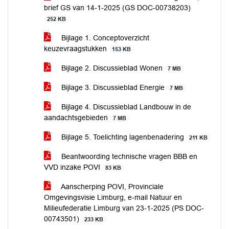
brief GS van 14-1-2025 (GS DOC-00738203)
252 KB
Bijlage 1. Conceptoverzicht
keuzevraagstukken
153 KB
Bijlage 2. Discussieblad Wonen
7 MB
Bijlage 3. Discussieblad Energie
7 MB
Bijlage 4. Discussieblad Landbouw in de
aandachtsgebieden
7 MB
Bijlage 5. Toelichting lagenbenadering
211 KB
Beantwoording technische vragen BBB en
VVD inzake POVI
83 KB
Aanscherping POVI, Provinciale
Omgevingsvisie Limburg, e-mail Natuur en
Milieufederatie Limburg van 23-1-2025 (PS DOC-
00743501)
233 KB