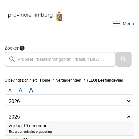
Ga naar de inhoud van deze pagina
Ga naar het zoeken
Ga naar het menu
Menu
Zoeken
U bevindt zich hier:
Home
Vergaderingen
(LEO) Leefomgeving
A
A
A
2026
2025
2025
vrijdag 19 december
Extra commissievergadering