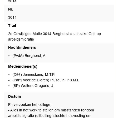
3014
Nr.
3014
Titel
2e Gewijzigde Motie 3014 Berghorst c.s. inzake Grip op
arbeidsmigratie
Hoofdindieners
(PvdA) Berghorst, A.
Medeindiener(s)
(D66) Jenneskens, M.T.P.
(Partij voor de Dieren) Plusquin, P.S.M.L.
(SP) Wolters Gregório, J.
Dictum
En verzoeken het college:
- Alles in het werk te stellen om misstanden rondom
arbeidsmigratie (uitbuiting, slechte huisvesting en