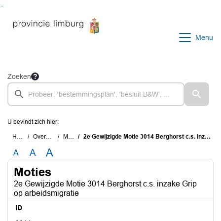
Ga naar de inhoud van deze pagina
Ga naar het zoeken
Ga naar het menu
Menu
Zoeken
U bevindt zich hier:
Home
Overzichten
Moties
2e Gewijzigde Motie 3014 Berghorst c.s. inzake Grip op arbeidsmigratie
A
A
A
Moties
2e Gewijzigde Motie 3014 Berghorst c.s. inzake Grip
op arbeidsmigratie
ID