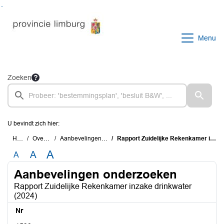
Ga naar de inhoud van deze pagina
Ga naar het zoeken
Ga naar het menu
Menu
Zoeken
U bevindt zich hier:
Home
Overzichten
Aanbevelingen onderzoeken
Rapport Zuidelijke Rekenkamer inzake drinkwater (2024)
A
A
A
Aanbevelingen onderzoeken
Rapport Zuidelijke Rekenkamer inzake drinkwater
(2024)
Nr