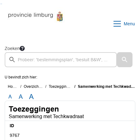
Ga naar de inhoud van deze pagina
Ga naar het zoeken
Ga naar het menu
Menu
Zoeken
U bevindt zich hier:
Home
Overzichten
Toezeggingen
Samenwerking met Techkwadraat
A
A
A
Toezeggingen
Samenwerking met Techkwadraat
ID
9767