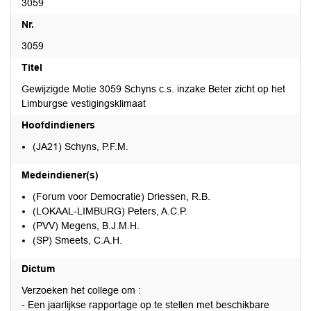
3059
Nr.
3059
Titel
Gewijzigde Motie 3059 Schyns c.s. inzake Beter zicht op het
Limburgse vestigingsklimaat
Hoofdindieners
(JA21) Schyns, P.F.M.
Medeindiener(s)
(Forum voor Democratie) Driessen, R.B.
(LOKAAL-LIMBURG) Peters, A.C.P.
(PVV) Megens, B.J.M.H.
(SP) Smeets, C.A.H.
Dictum
Verzoeken het college om :
- Een jaarlijkse rapportage op te stellen met beschikbare