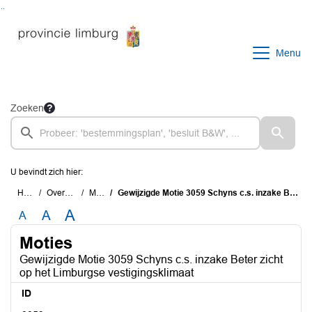
Ga naar de inhoud van deze pagina
Ga naar het zoeken
Ga naar het menu
Menu
Zoeken
U bevindt zich hier:
Home
Overzichten
Moties
Gewijzigde Motie 3059 Schyns c.s. inzake Beter zicht op het Limburgse vestigingsklimaat
A
A
A
Moties
Gewijzigde Motie 3059 Schyns c.s. inzake Beter zicht
op het Limburgse vestigingsklimaat
ID