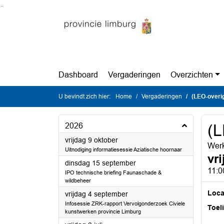
Ga naar de inhoud van deze pagina
Ga naar het zoeken
Ga naar het menu
Dashboard
Vergaderingen
Overzichten
U bevindt zich hier:
Home
Vergaderingen
(LEO-overi
2026
(L
2026
vrijdag 9 oktober
Werk
Uitnodiging informatiesessie Aziatische hoornaar
vri
2026
dinsdag 15 september
11:0
IPO technische briefing Faunaschade &
wildbeheer
Loca
2026
vrijdag 4 september
Infosessie ZRK-rapport Vervolgonderzoek Civiele
Toel
kunstwerken provincie Limburg