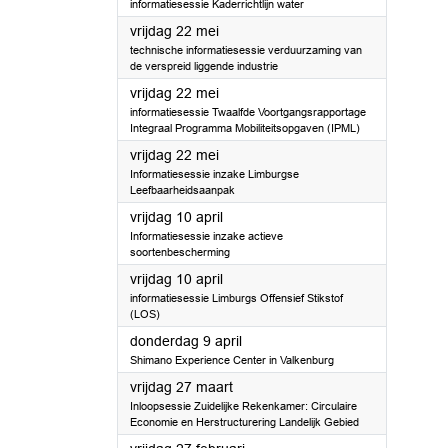
informatiesessie Kaderrichtlijn water
2026
vrijdag 22 mei
technische informatiesessie verduurzaming van
de verspreid liggende industrie
2026
vrijdag 22 mei
informatiesessie Twaalfde Voortgangsrapportage
Integraal Programma Mobiliteitsopgaven (IPML)
2026
vrijdag 22 mei
Informatiesessie inzake Limburgse
Leefbaarheidsaanpak
2026
vrijdag 10 april
Informatiesessie inzake actieve
soortenbescherming
2026
vrijdag 10 april
informatiesessie Limburgs Offensief Stikstof
(LOS)
2026
donderdag 9 april
Shimano Experience Center in Valkenburg
2026
vrijdag 27 maart
Inloopsessie Zuidelijke Rekenkamer: Circulaire
Economie en Herstructurering Landelijk Gebied