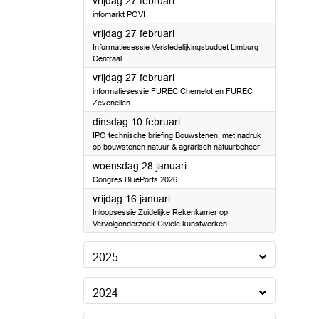
2026
vrijdag 27 februari
infomarkt POVI
2026
vrijdag 27 februari
Informatiesessie Verstedelijkingsbudget Limburg
Centraal
2026
vrijdag 27 februari
informatiesessie FUREC Chemelot en FUREC
Zevenellen
2026
dinsdag 10 februari
IPO technische briefing Bouwstenen, met nadruk
op bouwstenen natuur & agrarisch natuurbeheer
2026
woensdag 28 januari
Congres BluePorts 2026
2026
vrijdag 16 januari
Inloopsessie Zuidelijke Rekenkamer op
Vervolgonderzoek Civiele kunstwerken
2025
2024