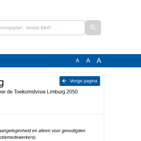
A
A
A
g
Vorige pagina
er de Toekomstvisie Limburg 2050
 aangelegenheid en alleen voor genodigden
actiemedewerkers).