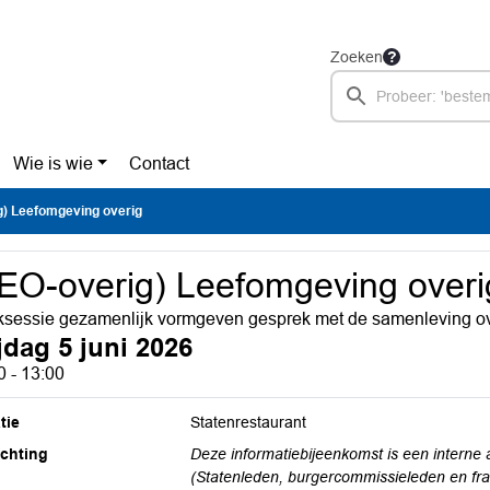
Zoeken
Wie is wie
Contact
g) Leefomgeving overig
EO-overig) Leefomgeving overi
sessie gezamenlijk vormgeven gesprek met de samenleving ov
jdag 5 juni 2026
0 - 13:00
tie
Statenrestaurant
ichting
Deze informatiebijeenkomst is een interne
(Statenleden, burgercommissieleden en fr