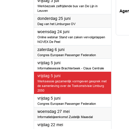
2026
vrijdag 3 juli
Werkbezoek zelfrijdende bus van De Lijn in
Age
Leuven
2026
donderdag 25 juni
Dag van het Limburgse OV
2026
woensdag 24 juni
Online webinar Stand van zaken vervolgstappen
NOVEX De Peel
2026
zaterdag 6 juni
Congres European Passenger Federation
2026
vrijdag 5 juni
Informatiesessie Brachterbeek - Claus Centrale
2026
vrijdag 5 juni
Werksessie gezamenlijk vormgeven gesprek met
de samenleving over de Toekomstvisie Limburg
2050
2026
vrijdag 5 juni
Congres European Passenger Federation
2026
woensdag 27 mei
Informatiebijeenkomst Zuidelijk Maasdal
2026
vrijdag 22 mei