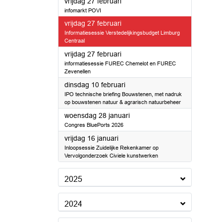
2026
vrijdag 27 februari
infomarkt POVI
2026
vrijdag 27 februari
Informatiesessie Verstedelijkingsbudget Limburg
Centraal
2026
vrijdag 27 februari
informatiesessie FUREC Chemelot en FUREC
Zevenellen
2026
dinsdag 10 februari
IPO technische briefing Bouwstenen, met nadruk
op bouwstenen natuur & agrarisch natuurbeheer
2026
woensdag 28 januari
Congres BluePorts 2026
2026
vrijdag 16 januari
Inloopsessie Zuidelijke Rekenkamer op
Vervolgonderzoek Civiele kunstwerken
2025
2024