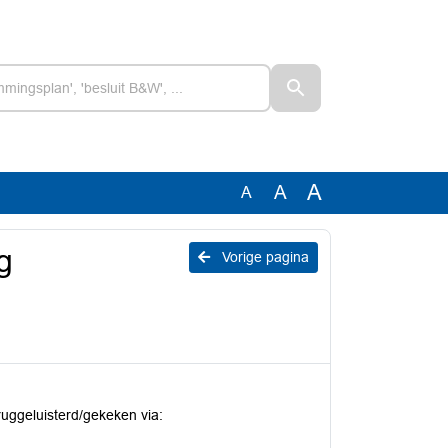
A
A
A
g
Vorige pagina
uggeluisterd/gekeken via: