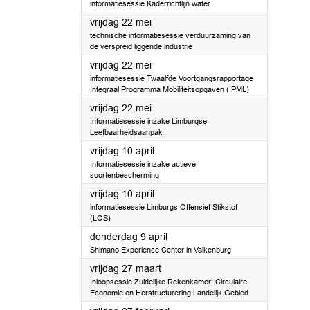
informatiesessie Kaderrichtlijn water
2026
vrijdag 22 mei
technische informatiesessie verduurzaming van
de verspreid liggende industrie
2026
vrijdag 22 mei
informatiesessie Twaalfde Voortgangsrapportage
Integraal Programma Mobiliteitsopgaven (IPML)
2026
vrijdag 22 mei
Informatiesessie inzake Limburgse
Leefbaarheidsaanpak
2026
vrijdag 10 april
Informatiesessie inzake actieve
soortenbescherming
2026
vrijdag 10 april
informatiesessie Limburgs Offensief Stikstof
(LOS)
2026
donderdag 9 april
Shimano Experience Center in Valkenburg
2026
vrijdag 27 maart
Inloopsessie Zuidelijke Rekenkamer: Circulaire
Economie en Herstructurering Landelijk Gebied