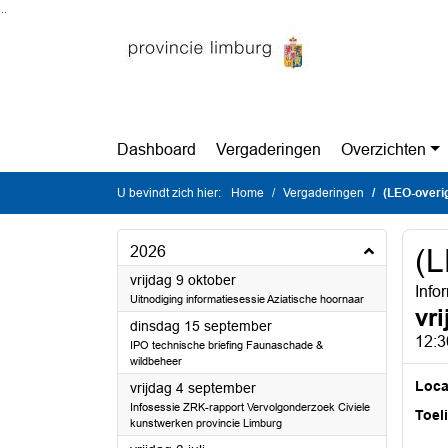
Ga naar de inhoud van deze pagina
Ga naar het zoeken
Ga naar het menu
Dashboard
Vergaderingen
Overzichten
U bevindt zich hier:
Home
Vergaderingen
(LEO-overi
2026
(L
2026
vrijdag 9 oktober
Info
Uitnodiging informatiesessie Aziatische hoornaar
vr
2026
dinsdag 15 september
12:3
IPO technische briefing Faunaschade &
wildbeheer
Loca
2026
vrijdag 4 september
Infosessie ZRK-rapport Vervolgonderzoek Civiele
Toel
kunstwerken provincie Limburg