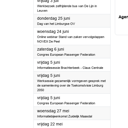
2026
vrijdag 3 juli
Werkbezoek zelfrijdende bus van De Lijn in
Leuven
Age
2026
donderdag 25 juni
Dag van het Limburgse OV
2026
woensdag 24 juni
Online webinar Stand van zaken vervolgstappen
NOVEX De Peel
2026
zaterdag 6 juni
Congres European Passenger Federation
2026
vrijdag 5 juni
Informatiesessie Brachterbeek - Claus Centrale
2026
vrijdag 5 juni
Werksessie gezamenlijk vormgeven gesprek met
de samenleving over de Toekomstvisie Limburg
2050
2026
vrijdag 5 juni
Congres European Passenger Federation
2026
woensdag 27 mei
Informatiebijeenkomst Zuidelijk Maasdal
2026
vrijdag 22 mei