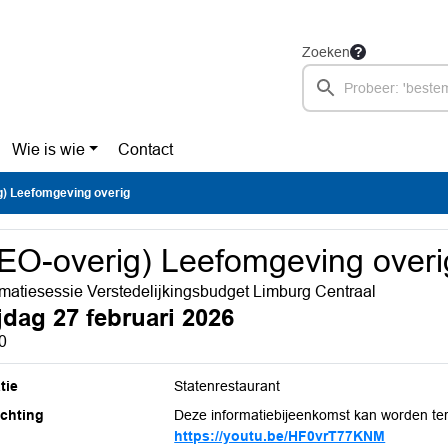
Zoeken
Wie is wie
Contact
g) Leefomgeving overig
EO-overig) Leefomgeving overi
rmatiesessie Verstedelijkingsbudget Limburg Centraal
ijdag 27 februari 2026
0
tie
Statenrestaurant
ichting
Deze informatiebijeenkomst kan worden ter
https://youtu.be/HF0vrT77KNM