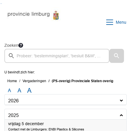
Ga naar de inhoud van deze pagina
Ga naar het zoeken
Ga naar het menu
Menu
Zoeken
U bevindt zich hier:
Home
Vergaderingen
(PS-overig) Provinciale Staten overig
A
A
A
2026
2025
2025
vrijdag 5 december
Contact met de Limburgers: ENBI Plastics & Silicones